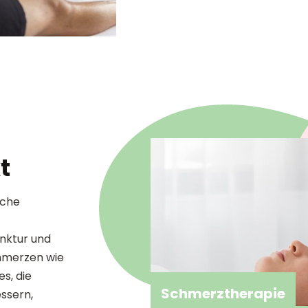
t
iche
nktur und
chmerzen wie
s, die
Schmerztherapie
essern,