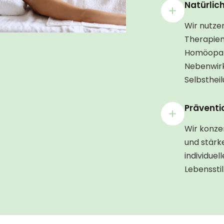
Natürlic
Wir nutzen
Therapien
Homöopath
Nebenwir
Selbstheil
Präventi
Wir konze
und stär
individue
Lebensstil