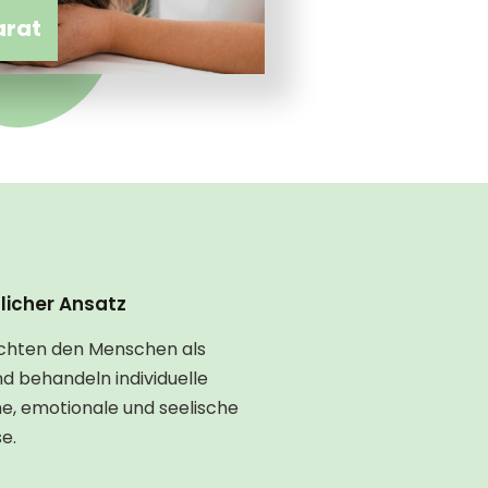
arat
licher Ansatz
chten den Menschen als
d behandeln individuelle
he, emotionale und seelische
e.