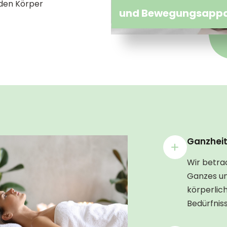
den Körper
und Bewegungsapp
Ganzheit
Wir betra
Ganzes un
körperlic
Bedürfniss